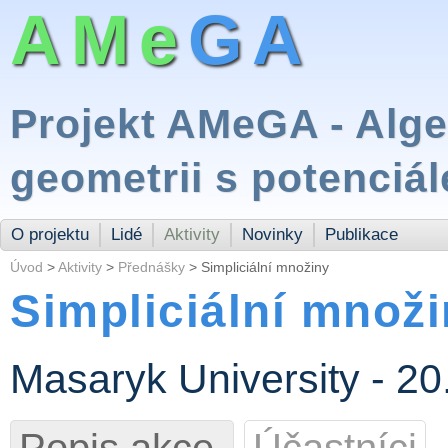
AMe
GA
Projekt AMeGA - Alg
geometrii s potenciá
O projektu
Lidé
Aktivity
Novinky
Publikace
Úvod
>
Aktivity
>
Přednášky
> Simpliciální množiny
Simpliciální množ
Masaryk University - 2